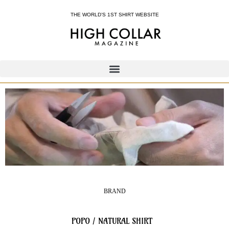
THE WORLD’S 1ST SHIRT WEBSITE
コ
ン
テ
ン
ツ
へ
ス
キ
ッ
プ
BRAND
POPO / NATURAL SHIRT